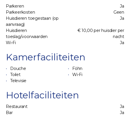
Parkeren
Ja
Parkeerkosten
Geen
Huisdieren toegestaan (op
Ja
aanvraag)
Huisdieren
€ 10,00 per huisdier per
toeslag/voorwaarden
nacht
Wi-Fi
Ja
Kamerfaciliteiten
Douche
Föhn
Toilet
Wi-Fi
Televisie
Hotelfaciliteiten
Restaurant
Ja
Bar
Ja