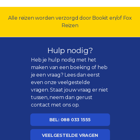
Alle reizen worden verzorgd door Bookit en/of Fox
Reizen
Hulp nodig?
Heb je hulp nodig met het
maken van een boeking of heb
je een vraag? Lees dan eerst
even onze
veelgestelde
vragen
. Staat jouw vraag er niet
tussen, neem dan gerust
contact met ons op.
BEL: 088 033 1555
VEELGESTELDE VRAGEN