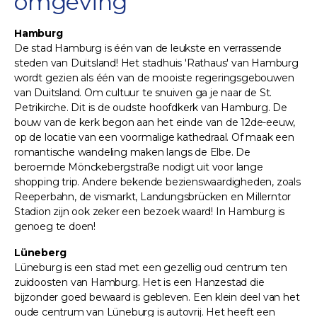
omgeving
Hamburg
De stad Hamburg is één van de leukste en verrassende
steden van Duitsland! Het stadhuis 'Rathaus' van Hamburg
wordt gezien als één van de mooiste regeringsgebouwen
van Duitsland. Om cultuur te snuiven ga je naar de St.
Petrikirche. Dit is de oudste hoofdkerk van Hamburg. De
bouw van de kerk begon aan het einde van de 12de-eeuw,
op de locatie van een voormalige kathedraal. Of maak een
romantische wandeling maken langs de Elbe. De
beroemde Mönckebergstraße nodigt uit voor lange
shopping trip. Andere bekende bezienswaardigheden, zoals
Reeperbahn, de vismarkt, Landungsbrücken en Millerntor
Stadion zijn ook zeker een bezoek waard! In Hamburg is
genoeg te doen!
Lüneberg
Lüneburg is een stad met een gezellig oud centrum ten
zuidoosten van Hamburg. Het is een Hanzestad die
bijzonder goed bewaard is gebleven. Een klein deel van het
oude centrum van Lüneburg is autovrij. Het heeft een