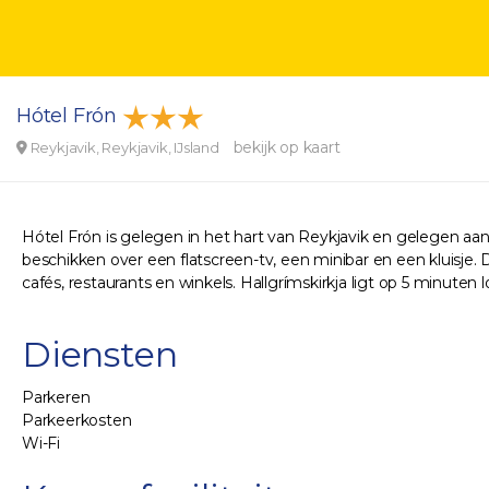
Hótel Frón
bekijk op kaart
Reykjavik, Reykjavik, IJsland
Hótel Frón is gelegen in het hart van Reykjavik en gelegen aa
beschikken over een flatscreen-tv, een minibar en een kluisj
cafés, restaurants en winkels. Hallgrímskirkja ligt op 5 minuten 
Diensten
Parkeren
Parkeerkosten
Wi-Fi