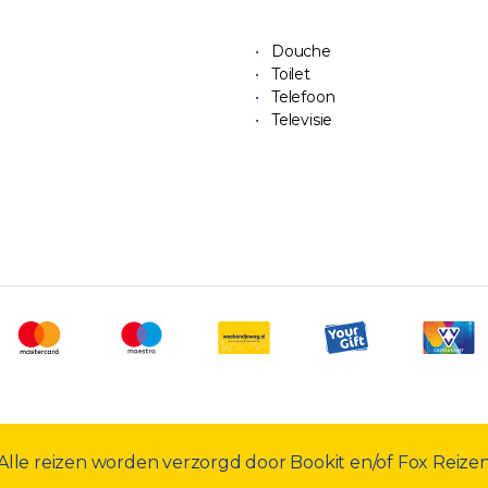
Douche
Toilet
Telefoon
Televisie
Alle reizen worden verzorgd door Bookit en/of Fox Reize