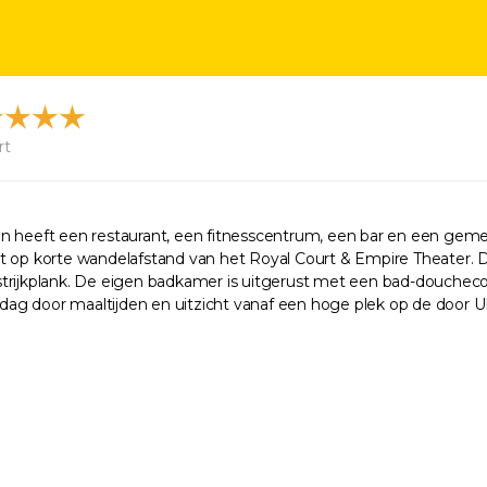
rt
ol en heeft een restaurant, een fitnesscentrum, een bar en een gem
ligt op korte wandelafstand van het Royal Court & Empire Theater. 
en strijkplank. De eigen badkamer is uitgerust met een bad-douche
le dag door maaltijden en uitzicht vanaf een hoge plek op de doo