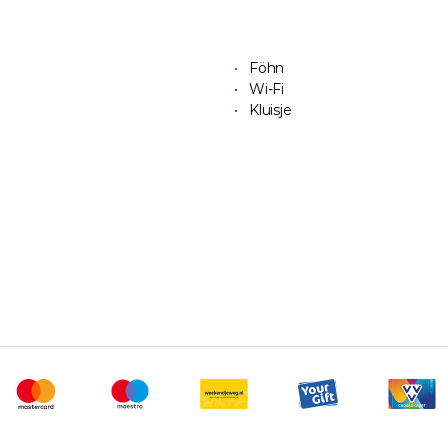
Föhn
Wi-Fi
Kluisje