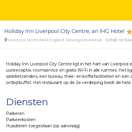
Holiday Inn Liverpool City Centre, an IHG Hotel
bekijk op kaa
Liverpool, North West England, Verenigd Koninkrijk
Holiday Inn Liverpool City Centre ligt in het hart van Liverpo
uursreceptie, roomservice en gratis Wi-Fi in alle ruimtes. Het 
satellietzenders, een bureau, thee- en koffiefaciliteiten en e
ontbijtbuffet. Het restaurant op de 2e verdieping biedt de he
Diensten
Parkeren
Parkeerkosten
Huisdieren toegestaan (op aanvraag)