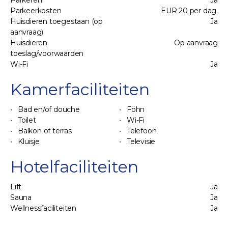
Parkeren
Ja
Parkeerkosten
EUR 20 per dag.
Huisdieren toegestaan (op
Ja
aanvraag)
Huisdieren
Op aanvraag
toeslag/voorwaarden
Wi-Fi
Ja
Kamerfaciliteiten
Bad en/of douche
Föhn
Toilet
Wi-Fi
Balkon of terras
Telefoon
Kluisje
Televisie
Hotelfaciliteiten
Lift
Ja
Sauna
Ja
Wellnessfaciliteiten
Ja