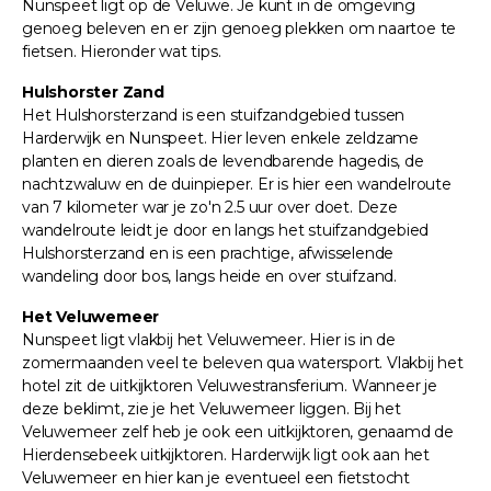
Nunspeet ligt op de Veluwe. Je kunt in de omgeving
genoeg beleven en er zijn genoeg plekken om naartoe te
fietsen. Hieronder wat tips.
Hulshorster Zand
Het Hulshorsterzand is een stuifzandgebied tussen
Harderwijk en Nunspeet. Hier leven enkele zeldzame
planten en dieren zoals de levendbarende hagedis, de
nachtzwaluw en de duinpieper. Er is hier een wandelroute
van 7 kilometer war je zo'n 2.5 uur over doet. Deze
wandelroute leidt je door en langs het stuifzandgebied
Hulshorsterzand en is een prachtige, afwisselende
wandeling door bos, langs heide en over stuifzand.
Het Veluwemeer
Nunspeet ligt vlakbij het Veluwemeer. Hier is in de
zomermaanden veel te beleven qua watersport. Vlakbij het
hotel zit de uitkijktoren Veluwestransferium. Wanneer je
deze beklimt, zie je het Veluwemeer liggen. Bij het
Veluwemeer zelf heb je ook een uitkijktoren, genaamd de
Hierdensebeek uitkijktoren. Harderwijk ligt ook aan het
Veluwemeer en hier kan je eventueel een fietstocht