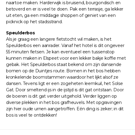
naartoe maken. Harderwijk is bruisend, bourgondisch en
betoverd en er is veel te doen. Pak een terrasje, ga lekker
uit eten, ga een middagje shoppen of geniet van een
picknick op het stadsstrand.
Speulderbos
Als je graag een langere fietstocht wil maken, is het
Speulderbos een aanrader. Vanaf het hotel is dit ongeveer
55 minuten fietsen. Je kan eventueel een tussenstop
kunnen maken in Elspeet voor een lekker bakje koffie met
gebak. Het Speulderbos staat bekend om zijn dansende
bomen op de Duintjes route. Bomen in het bos hebben
kronkelende boomstammen waardoor het lijkt alsof ze
dansen. Tevens ligt er een zogeheten leemkuil, het Solse
Gat. Door smeltend ijs in de ijstijd is dit gat ontstaan. Door
de boeren is dit gat verder uitgehold. Verder liggen op
diverse plekken in het bos grafheuvels. Met opgravingen
zijn hier oude urnen aangetroffen. Eén ding is zeker; in dit
bos is veel te ontdekken!