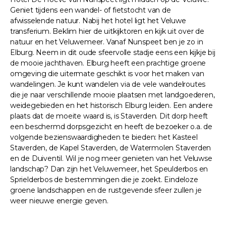
Geniet tijdens een wandel- of fietstocht van de
afwisselende natuur. Nabij het hotel ligt het Veluwe
transferium. Beklim hier de uitkijktoren en kijk uit over de
natuur en het Veluwemeer. Vanaf Nunspeet ben je zo in
Elburg. Neem in dit oude sfeervolle stadje eens een kijkje bij
de mooie jachthaven. Elburg heeft een prachtige groene
omgeving die uitermate geschikt is voor het maken van
wandelingen. Je kunt wandelen via de vele wandelroutes
die je naar verschillende mooie plaatsen met landgoederen,
weidegebieden en het historisch Elburg leiden. Een andere
plaats dat de moeite waard is, is Staverden. Dit dorp heeft
een beschermd dorpsgezicht en heeft de bezoeker o.a. de
volgende bezienswaardigheden te bieden: het Kasteel
Staverden, de Kapel Staverden, de Watermolen Staverden
en de Duiventil. Wil je nog meer genieten van het Veluwse
landschap? Dan zijn het Veluwemeer, het Speulderbos en
Sprielderbos de bestemmingen die je zoekt. Eindeloze
groene landschappen en de rustgevende sfeer zullen je
weer nieuwe energie geven.