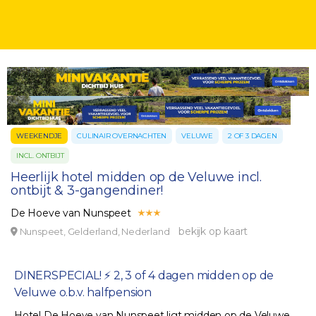
WEEKENDJE
CULINAIR OVERNACHTEN
VELUWE
2 OF 3 DAGEN
INCL. ONTBIJT
Heerlijk hotel midden op de Veluwe incl.
ontbijt & 3-gangendiner!
De Hoeve van Nunspeet
bekijk op kaart
Nunspeet, Gelderland, Nederland
DINERSPECIAL! ⚡ 2, 3 of 4 dagen midden op de
Veluwe o.b.v. halfpension
Hotel De Hoeve van Nunspeet ligt midden op de Veluwe.