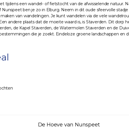
ijdens een wandel- of fietstocht van de afwisselende natuur. Nabi
f Nunspeet ben je zo in Elburg. Neem in dit oude sfeervolle stadje
 maken van wandelingen. Je kunt wandelen via de vele wandelrout
Een andere plaats dat de moeite waard is, is Staverden. Dit dorp
erden, de Kapel Staverden, de Watermolen Staverden en de Duive
 bestemmingen die je zoekt. Eindeloze groene landschappen en de
al
tochten
De Hoeve van Nunspeet