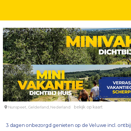
VELUWE
DAGEN
Onbezorgd genieten op de Veluwe incl. ontbijt 
De Hoeve van Nunspeet
bekijk op kaart
Nunspeet, Gelderland, Nederland
3 dagen onbezorgd genieten op de Veluwe incl. ontbi