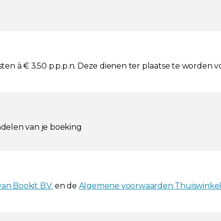
osten à € 3.50 p.p.p.n. Deze dienen ter plaatse te worden v
ndelen van je boeking
n Bookit B.V.
en de
Algemene voorwaarden Thuiswinke