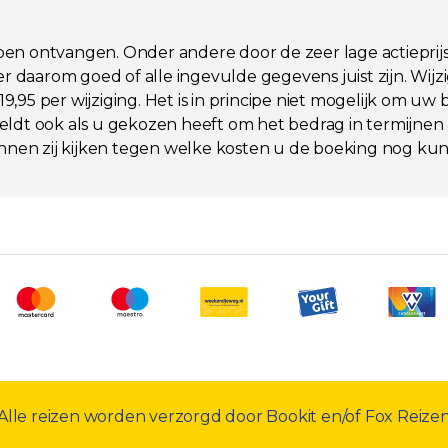
bben ontvangen. Onder andere door de zeer lage actieprijs 
r daarom goed of alle ingevulde gegevens juist zijn. Wijz
95 per wijziging. Het is in principe niet mogelijk om uw
ldt ook als u gekozen heeft om het bedrag in termijnen 
nen zij kijken tegen welke kosten u de boeking nog kun
Alle reizen worden verzorgd door Bookit en/of Fox Reize