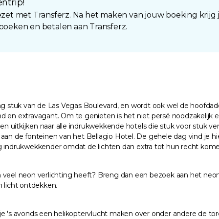
ntrip!
t met Transferz. Na het maken van jouw boeking krijg
 boeken en betalen aan Transferz.
lang stuk van de Las Vegas Boulevard, en wordt ook wel de hoofda
lend en extravagant. Om te genieten is het niet persé noodzakelijk
uitkijken naar alle indrukwekkende hotels die stuk voor stuk vers
 aan de fonteinen van het Bellagio Hotel. De gehele dag vind je h
og indrukwekkender omdat de lichten dan extra tot hun recht kome
rm veel neon verlichting heeft? Breng dan een bezoek aan het n
 licht ontdekken.
 je 's avonds een helikoptervlucht maken over onder andere de t