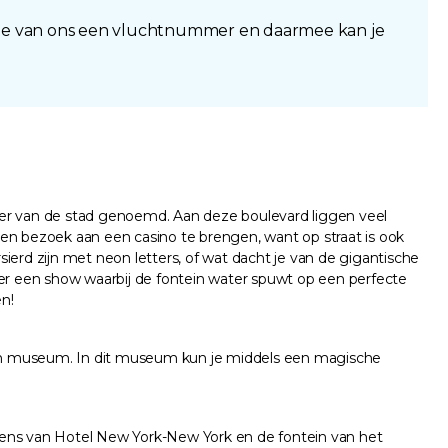
 je van ons een vluchtnummer en daarmee kan je
der van de stad genoemd. Aan deze boulevard liggen veel
 een bezoek aan een casino te brengen, want op straat is ook
ierd zijn met neon letters, of wat dacht je van de gigantische
ier een show waarbij de fontein water spuwt op een perfecte
n!
eon museum. In dit museum kun je middels een magische
orens van Hotel New York-New York en de fontein van het