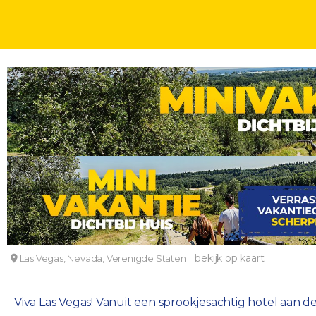
STEDENTRIPS
4, 5 OF 6 DAGEN
KINDERKORTING
Op zoek naar geluk in Las Vegas! Sprookjesachtig 
Excalibur
bekijk op kaart
Las Vegas, Nevada, Verenigde Staten
Viva Las Vegas! Vanuit een sprookjesachtig hotel aan de 