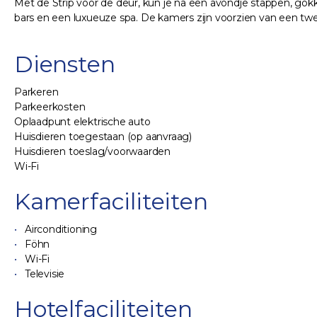
Met de Strip voor de deur, kun je na een avondje stappen, gokke
bars en een luxueuze spa. De kamers zijn voorzien van een twe
Diensten
Parkeren
Parkeerkosten
Oplaadpunt elektrische auto
Huisdieren toegestaan (op aanvraag)
Huisdieren toeslag/voorwaarden
Wi-Fi
Kamerfaciliteiten
Airconditioning
Föhn
Wi-Fi
Televisie
Hotelfaciliteiten