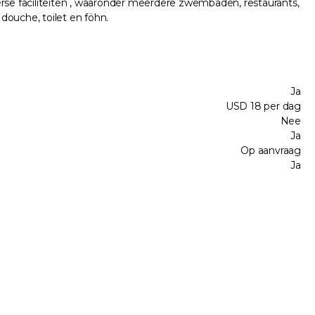
iverse faciliteiten , waaronder meerdere zwembaden, restaurants,
douche, toilet en föhn.
Ja
USD 18 per dag
Nee
Ja
Op aanvraag
Ja