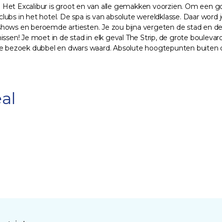
l. Het Excalibur is groot en van alle gemakken voorzien. Om een gok
ubs in het hotel. De spa is van absolute wereldklasse. Daar word 
shows en beroemde artiesten. Je zou bijna vergeten de stad en d
ssen! Je moet in de stad in elk geval The Strip, de grote boulevard
 bezoek dubbel en dwars waard. Absolute hoogtepunten buiten de
al