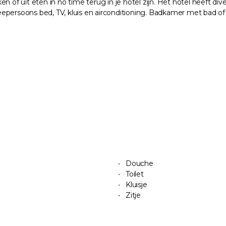
n of uit eten in no time terug in je hotel zijn. Het hotel heeft d
epersoons bed, TV, kluis en airconditioning. Badkamer met bad of 
Douche
Toilet
Kluisje
Zitje