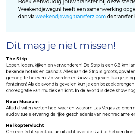
Boek eenvoudig jouw transfer bij deze stede
Weekendjeweg.nl heeft een samenwerking opgeze
dan via
weekendjeweg.transferz.com
de transfer
Dit mag je niet missen!
The Strip
Lopen, lopen, kijken en verwonderen! De Strip is een 6,8 km 
bekende hotels en casino's. Alles aan de Strip is groots, opval
genoeg te beleven. Zo worden er shows gegeven, kun je je ogen 
fonteinen! Als de avond is gevallen kun je een bezoek brengen
choreografie van muziek en licht. In de avond is deze show n
Neon Museum
Altijd al willen weten hoe, waar en waarom Las Vegas zo eno
audiovisuele ervaring de rijke geschiedenis van neonreclame en
Helikoptervlucht
Om een écht spectaculair uitzicht over de stad te hebben kun