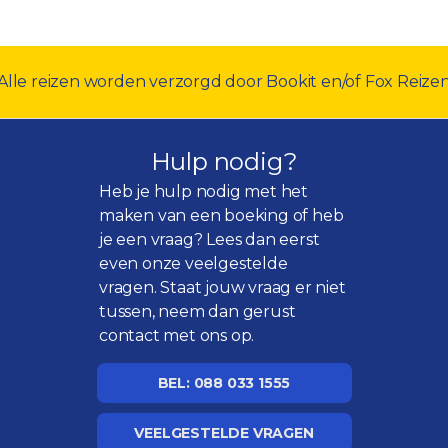
Alle reizen worden verzorgd door Bookit en/of Fox Reize
Hulp nodig?
Heb je hulp nodig met het
maken van een boeking of heb
je een vraag? Lees dan eerst
even onze
veelgestelde
vragen
. Staat jouw vraag er niet
tussen, neem dan gerust
contact met ons op.
BEL: 088 033 1555
VEELGESTELDE VRAGEN