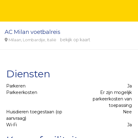
AC Milan voetbalreis
bekijk op kaart
Milaan, Lombardije, Italië
Diensten
Parkeren
Ja
Parkeerkosten
Er zijn mogelijk
parkeerkosten van
toepassing
Huisdieren toegestaan (op
Nee
aanvraag)
Wi-Fi
Ja