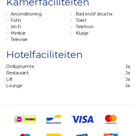
Kamerfaciliteiten
Airconditioning
Bad en/of douche
Föhn
Toilet
Wi-Fi
Telefoon
Minibar
Kluisje
Televisie
Hotelfaciliteiten
Ontbijtruimte
Ja
Restaurant
Ja
Lift
Ja
Lounge
Ja