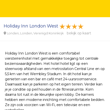
Holiday Inn London West
bekijk op kaart
Londen, Londen, Verenigd Koninkrijk
Holiday Inn London West is een comfortabel
viersterrenhotel met gemakkelijke toegang tot centrale
bezienswaardigheden. Het hotel hotel ligt op een
steenworp afstand van een metrostation Central Line en op
5,5 km van het Wembley Stadium. In dit hotel kan je
genieten van een bar en café met 24-uursroomservice.
Daarnaast kan je parkeren op het eigen terrein. Verder kan
je je conditie op peil houden in de fitnessruimte. Kom
daarna tot rust in de kleurrijke open lobby. De kamers
hebben een moderne inrichting met comfortabele bedden.
Ze zijn ook voorzien van Wi-Fi, een televisie en een