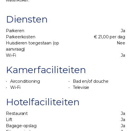
waterkoker.
Diensten
Parkeren
Ja
Parkeerkosten
€ 21,00 per dag
Huisdieren toegestaan (op
Nee
aanvraag)
Wi-Fi
Ja
Kamerfaciliteiten
Airconditioning
Bad en/of douche
Wi-Fi
Televisie
Hotelfaciliteiten
Restaurant
Ja
Lift
Ja
Bagage-opslag
Ja