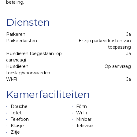
betaling.
Diensten
Parkeren
Ja
Parkeerkosten
Er zijn parkeerkosten van
toepassing
Huisdieren toegestaan (op
Ja
aanvraag)
Huisdieren
Op aanvraag
toeslag/voorwaarden
Wi-Fi
Ja
Kamerfaciliteiten
Douche
Föhn
Toilet
Wi-Fi
Telefoon
Minibar
Kluisje
Televisie
Zitje