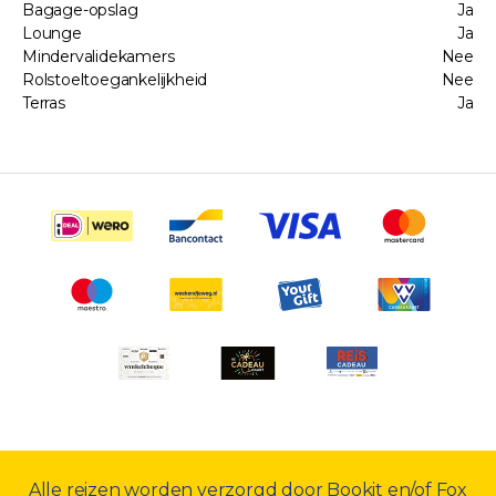
Bagage-opslag
Ja
Lounge
Ja
Mindervalidekamers
Nee
Rolstoeltoegankelijkheid
Nee
Terras
Ja
Alle reizen worden verzorgd door Bookit en/of Fox