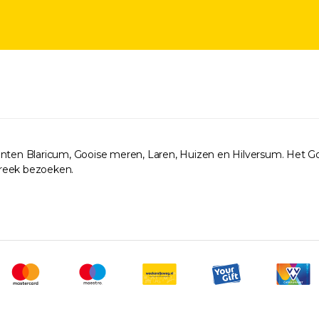
eenten Blaricum, Gooise meren, Laren, Huizen en Hilversum. Het G
treek bezoeken.