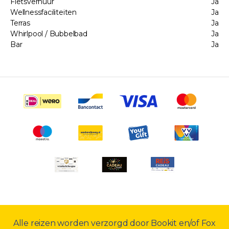
Fietsverhuur
Ja
Wellnessfaciliteiten
Ja
Terras
Ja
Whirlpool / Bubbelbad
Ja
Bar
Ja
Alle reizen worden verzorgd door Bookit en/of Fox