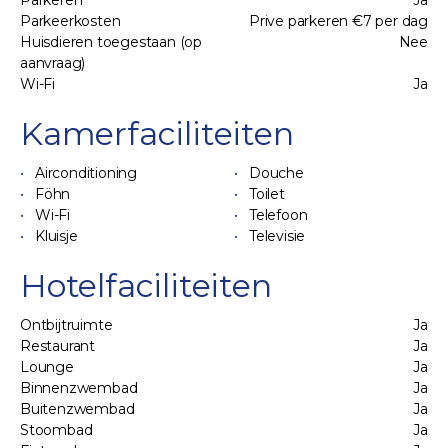
Parkeren
Ja
Parkeerkosten
Prive parkeren €7 per dag
Huisdieren toegestaan (op
Nee
aanvraag)
Wi-Fi
Ja
Kamerfaciliteiten
Airconditioning
Douche
Föhn
Toilet
Wi-Fi
Telefoon
Kluisje
Televisie
Hotelfaciliteiten
Ontbijtruimte
Ja
Restaurant
Ja
Lounge
Ja
Binnenzwembad
Ja
Buitenzwembad
Ja
Stoombad
Ja