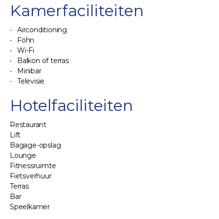
Kamerfaciliteiten
Airconditioning
Föhn
Wi-Fi
Balkon of terras
Minibar
Televisie
Hotelfaciliteiten
Restaurant
Lift
Bagage-opslag
Lounge
Fitnessruimte
Fietsverhuur
Terras
Bar
Speelkamer