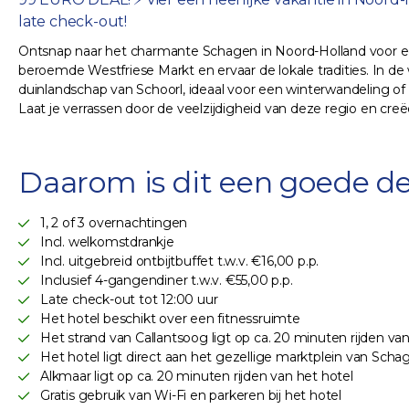
late check-out!
Ontsnap naar het charmante Schagen in Noord-Holland voor een
beroemde Westfriese Markt en ervaar de lokale tradities. In d
duinlandschap van Schoorl, ideaal voor een winterwandeling of 
Laat je verrassen door de veelzijdigheid van deze regio en cr
Daarom is dit een goede de
1, 2 of 3 overnachtingen
Incl. welkomstdrankje
Incl. uitgebreid ontbijtbuffet t.w.v. €16,00 p.p.
Inclusief 4-gangendiner t.w.v. €55,00 p.p.
Late check-out tot 12:00 uur
Het hotel beschikt over een fitnessruimte
Het strand van Callantsoog ligt op ca. 20 minuten rijden van
Het hotel ligt direct aan het gezellige marktplein van Scha
Alkmaar ligt op ca. 20 minuten rijden van het hotel
Gratis gebruik van Wi-Fi en parkeren bij het hotel