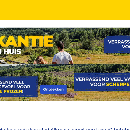
 in Noord-Holland nabij kaasstad Alkmaar incl. on
Holland nabij kaasstad Alkmaar vanuit een luxe 4*-hotel 