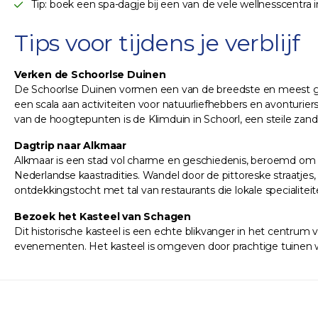
Tip: boek een spa-dagje bij een van de vele wellnesscentra
Tips voor tijdens je verblijf
Verken de Schoorlse Duinen
De Schoorlse Duinen vormen een van de breedste en meest gev
een scala aan activiteiten voor natuurliefhebbers en avonturi
van de hoogtepunten is de Klimduin in Schoorl, een steile zand
Dagtrip naar Alkmaar
Alkmaar is een stad vol charme en geschiedenis, beroemd om zi
Nederlandse kaastradities. Wandel door de pittoreske straatjes,
ontdekkingstocht met tal van restaurants die lokale specialitei
Bezoek het Kasteel van Schagen
Dit historische kasteel is een echte blikvanger in het centrum
evenementen. Het kasteel is omgeven door prachtige tuinen waa