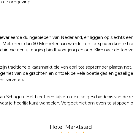
 in de omgeving
arieerde duingebieden van Nederland, en liggen op slechts een 
ers. Met meer dan 60 kilometer aan wandel- en fietspaden kun je h
duin die een uitdaging biedt voor jong en oud. Klim naar de top v
jn traditionele kaasmarkt die van april tot september plaatsvin
 geniet van de grachten en ontdek de vele boetiekjes en gezellige t
ten serveren.
 van Schagen. Het biedt een kijkje in de rijke geschiedenis van de
r je heerlijk kunt wandelen. Vergeet niet om even te stoppen bij 
Hotel Marktstad