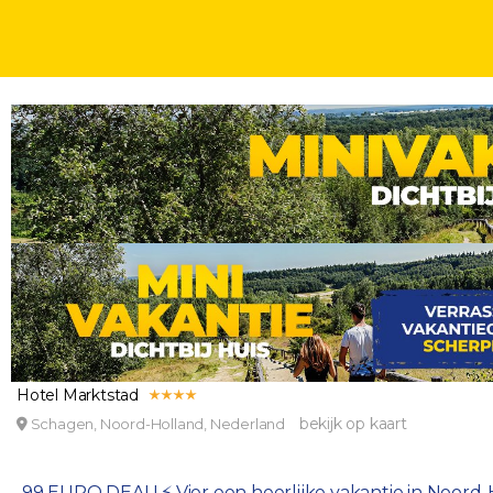
NATUUR
HERFST SPECIALS
DAGEN
99 EURO DEAL! ⚡ Droom weg in een luxe 4*-hotel
late check-out!
Hotel Marktstad
bekijk op kaart
Schagen, Noord-Holland, Nederland
99 EURO DEAL! ⚡ Vier een heerlijke vakantie in Noord-