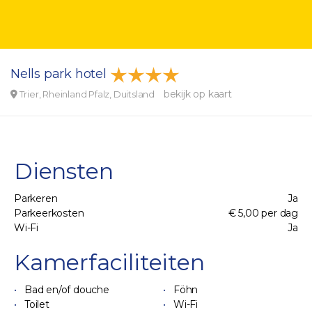
Nells park hotel
bekijk op kaart
Trier, Rheinland Pfalz, Duitsland
Diensten
Parkeren
Ja
Parkeerkosten
€ 5,00 per dag
Wi-Fi
Ja
Kamerfaciliteiten
Bad en/of douche
Föhn
Toilet
Wi-Fi