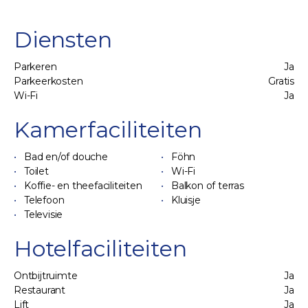
Diensten
Parkeren
Ja
Parkeerkosten
Gratis
Wi-Fi
Ja
Kamerfaciliteiten
Bad en/of douche
Föhn
Toilet
Wi-Fi
Koffie- en theefaciliteiten
Balkon of terras
Telefoon
Kluisje
Televisie
Hotelfaciliteiten
Ontbijtruimte
Ja
Restaurant
Ja
Lift
Ja