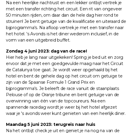
Na een heerlijke nachtrust en een lekker ontbijt vertrek je
met een transfer richting het circuit. Een rit van ongeveer
50 minuten rijden, om daar dan de hele dag hier rond te
struinen! Je bent getuige van de kwalificatie en uiteraard de
bijprogramma's. Na afloop vertrek je met een transfer naar
het hotel. 's Avonds is het diner wederom inclusief, in de
vorm van een uitgebreid buffet.
Zondag 4 juni 2023: dag van de race!
Hier heb je lang naar uitgekeken! Spring je bed uit en zorg
ervoor dat je met een goedgevulde maag naar het Circuit
de Catalunya toe gaat. Je wordt weer opgehaald bij het
hotel en bent de gehele dag op het circuit om getuige te
zijn van de Spaanse Formule 1 Grand Prix en
bijprogramma's. Je beleeft de race vanuit de staanplaats
Pelouse of op de Oranje tribune en bent getuige van de
overwinning van één van de topcoureurs. Na een
spannende racedag wordt je weer bij het hotel afgezet
waar je 's avonds weer kunt genieten van een heerlijk diner.
Maandag 5 juni 2023: terugreis naar huis
Na het ontbijt check je uit en geniet je na nog na van de