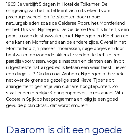
1905! Je verblijft 5 dagen in Hotel de Tolkamer. De
omgeving van het hotel leent zich uitstekend voor
prachtige wandel- en fietstochten door mooie
natuurgebieden zoals de Gelderse Poort, het Montferland
en het Rijk van Nijmegen. De Gelderse Poort is letterlijk een
poort tussen de stuwwallen, met Nijmegen en Kleef aan de
ene kant en Montferland aan de andere zijde. Overal in het
Montferland zijn plassen, moerassen, ruige bosjes en door
houtwallen omzoomde akkers te vinden. Je treft er een
paradijs voor vissen, vogels, insecten en planten aan. In dit
uitgestrekte natuurgebied is fietsen een waar feest. Liever
een dagje uit? Ga dan naar Arnhem, Nijmegen of bezoek
net over de grens de gezellige stad Kleve. Tijdens dit
arrangement geniet je van culinaire hoogtepunten. Zo
staat er een heerlijke 3-gangenproeverij in restaurant Villa
Copera in Spijk op het programma en krijg je een goed
gevulde picknicktas... dat wordt smullen!
Daarom is dit een goede