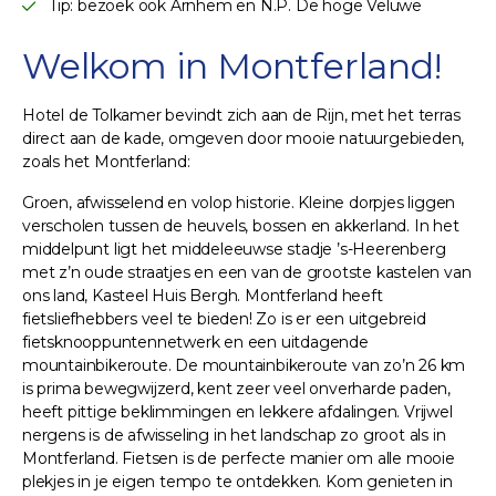
Tip: bezoek ook Arnhem en N.P. De hoge Veluwe
Welkom in Montferland!
Hotel de Tolkamer bevindt zich aan de Rijn, met het terras
direct aan de kade, omgeven door mooie natuurgebieden,
zoals het Montferland:
Groen, afwisselend en volop historie. Kleine dorpjes liggen
verscholen tussen de heuvels, bossen en akkerland. In het
middelpunt ligt het middeleeuwse stadje ’s-Heerenberg
met z’n oude straatjes en een van de grootste kastelen van
ons land, Kasteel Huis Bergh. Montferland heeft
fietsliefhebbers veel te bieden! Zo is er een uitgebreid
fietsknooppuntennetwerk en een uitdagende
mountainbikeroute. De mountainbikeroute van zo’n 26 km
is prima bewegwijzerd, kent zeer veel onverharde paden,
heeft pittige beklimmingen en lekkere afdalingen. Vrijwel
nergens is de afwisseling in het landschap zo groot als in
Montferland. Fietsen is de perfecte manier om alle mooie
plekjes in je eigen tempo te ontdekken. Kom genieten in