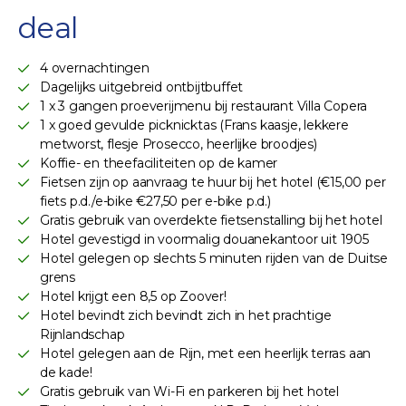
deal
4 overnachtingen
Dagelijks uitgebreid ontbijtbuffet
1 x 3 gangen proeverijmenu bij restaurant Villa Copera
1 x goed gevulde picknicktas (Frans kaasje, lekkere
metworst, flesje Prosecco, heerlijke broodjes)
Koffie- en theefaciliteiten op de kamer
Fietsen zijn op aanvraag te huur bij het hotel (€15,00 per
fiets p.d./e-bike €27,50 per e-bike p.d.)
Gratis gebruik van overdekte fietsenstalling bij het hotel
Hotel gevestigd in voormalig douanekantoor uit 1905
Hotel gelegen op slechts 5 minuten rijden van de Duitse
grens
Hotel krijgt een 8,5 op Zoover!
Hotel bevindt zich bevindt zich in het prachtige
Rijnlandschap
Hotel gelegen aan de Rijn, met een heerlijk terras aan
de kade!
Gratis gebruik van Wi-Fi en parkeren bij het hotel