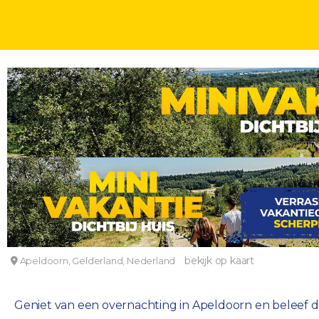
STEDEN DICHTBIJ
FEESTDAGEN
DAGEN
Overnacht in Apeldoorn en beleef de magische ke
Hotel et le Café de Paris
bekijk op kaart
Apeldoorn, Gelderland, Nederland
Geniet van een overnachting in Apeldoorn en beleef de