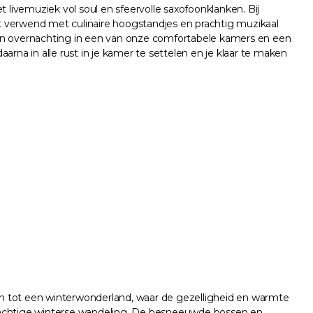
livemuziek vol soul en sfeervolle saxofoonklanken. Bij
t verwend met culinaire hoogstandjes en prachtig muzikaal
een overnachting in een van onze comfortabele kamers en een
rna in alle rust in je kamer te settelen en je klaar te maken
 tot een winterwonderland, waar de gezelligheid en warmte
prachtige winterse wandeling. De besneeuwde bossen en