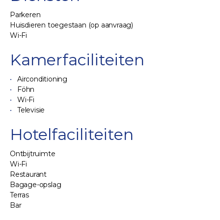
Parkeren
Huisdieren toegestaan (op aanvraag)
Wi-Fi
Kamerfaciliteiten
Airconditioning
Föhn
Wi-Fi
Televisie
Hotelfaciliteiten
Ontbijtruimte
Wi-Fi
Restaurant
Bagage-opslag
Terras
Bar