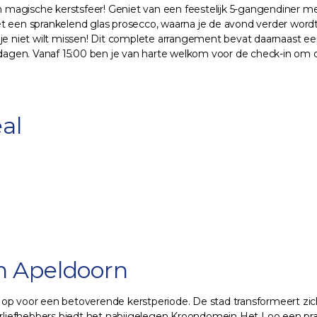
agische kerstsfeer! Geniet van een feestelijk 5-gangendiner met 
et een sprankelend glas prosecco, waarna je de avond verder word
e je niet wilt missen! Dit complete arrangement bevat daarnaast 
dagen. Vanaf 15:00 ben je van harte welkom voor de check-in om daa
al
n Apeldoorn
 voor een betoverende kerstperiode. De stad transformeert zich
tuurliefhebbers biedt het nabijgelegen Kroondomein Het Loo een 