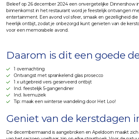
Beleef op 26 december 2024 een onvergetelijke Dinnershow in m
binnenkomst in het restaurant word je feestelijk ontvangen m
entertainment. Een avond vol sfeer, smaak en gezelligheid di
heerlijk ontbijt, zodat je onbezorgd kunt genieten van de kerst
voor een memorabele avond.
Daarom is dit een goede de
1 overnachting
Ontvangst met sprankelend glas prosecco
1 x uitgebreid vers geserveerd ontbijt
Incl. feestelijk 5-gangendiner
Incl. livemuziek
Tip: maak een winterse wandeling door Het Loo!
Geniet van de kerstdagen i
De decembermaand is aangebroken en Apeldoorn maakt zich op
van het seizoen voelbaar zijn op elke straathoek. Voor de na