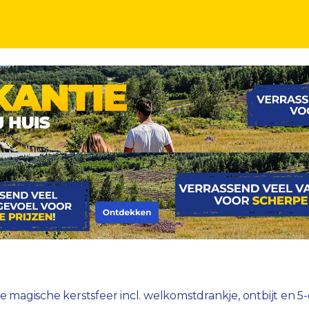
rstsfeer incl. welkomstdrankje, ontbijt en 5-gange
 magische kerstsfeer incl. welkomstdrankje, ontbijt en 