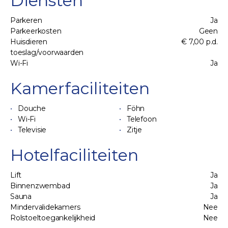
Diensten
Parkeren
Ja
Parkeerkosten
Geen
Huisdieren
€ 7,00 p.d.
toeslag/voorwaarden
Wi-Fi
Ja
Kamerfaciliteiten
Douche
Föhn
Wi-Fi
Telefoon
Televisie
Zitje
Hotelfaciliteiten
Lift
Ja
Binnenzwembad
Ja
Sauna
Ja
Mindervalidekamers
Nee
Rolstoeltoegankelijkheid
Nee