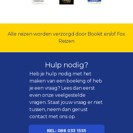
Alle reizen worden verzorgd door Bookit en/of Fox
Reizen
Hulp nodig?
Heb je hulp nodig met het
maken van een boeking of heb
je een vraag? Lees dan eerst
even onze
veelgestelde
vragen
. Staat jouw vraag er niet
tussen, neem dan gerust
contact met ons op.
BEL: 088 033 1555