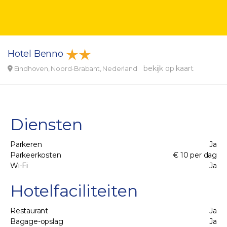
Hotel Benno
bekijk op kaart
Eindhoven, Noord-Brabant, Nederland
Diensten
Parkeren
Ja
Parkeerkosten
€ 10 per dag
Wi-Fi
Ja
Hotelfaciliteiten
Restaurant
Ja
Bagage-opslag
Ja