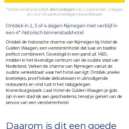
* Deze vanaf-prijs is
incl. alle toeslagen
o.b.v. 2 personen, 2 dagen
en voor 40 aankomstdagen beschikbaar!
Ontdek in 2, 3 of 4 dagen Nijmegen met verblijf in
een 4*-historisch binnenstadshotel
Ontdek de historische charme van Nijmegen bij Hotel de
Gulden Waagen, een viersterrenhotel dat luxe en traditie
perfect combineert. Gevestigd in een pand uit 1450,
midden in het levendige centrum van de oudste stad van
Nederland. Verken de charme van Nijmegen vanuit de
oudste winkelstraat waar het hotel aan ligt. Ontdek unieke
boetiekjes, proef lokale delicatessen in uitnodigende
restaurants en vind rust in het nabijgelegen
Kronenburgerpark. Laat Hotel de Gulden Waagen je gids
zijn in een stad rijk aan geschiedenis, terwijl je geniet van de
service van een viersterrenhotel.
Daarom is dit een goede