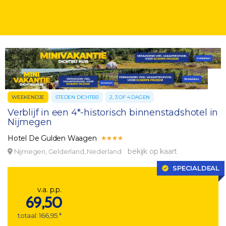
WEEKENDJE
STEDEN DICHTBIJ
2, 3 OF 4 DAGEN
Verblijf in een 4*-historisch binnenstadshotel in
Nijmegen
Hotel De Gulden Waagen
bekijk op kaart
Nijmegen, Gelderland, Nederland
SPECIALDEAL
v.a. p.p.
69,50
totaal: 166,95 *