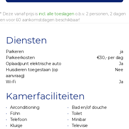
* Deze vanaf-prijs is
incl. alle toeslagen
o.b.v. 2 personen, 2 dagen
en voor 60 aankomstdagen beschikbaar!
Diensten
Parkeren
ja
Parkeerkosten
€30,- per dag
Oplaadpunt elektrische auto
Ja
Huisdieren toegestaan (op
Nee
aanvraag)
Wi-Fi
Ja
Kamerfaciliteiten
Airconditioning
Bad en/of douche
Föhn
Toilet
Telefoon
Minibar
Kluisje
Televisie