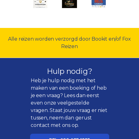
Alle reizen worden verzorgd door Bookit en/of Fox
Reizen
Hulp nodig?
Heb je hulp nodig met het
maken van een boeking of heb
je een vraag? Lees dan eerst
even onze
veelgestelde
vragen
. Staat jouw vraag er niet
tussen, neem dan gerust
contact met ons op.