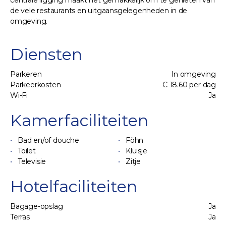
centrale ligging maakt het gemakkelijk om te genieten van
de vele restaurants en uitgaansgelegenheden in de
omgeving.
Diensten
Parkeren
In omgeving
Parkeerkosten
€ 18.60 per dag
Wi-Fi
Ja
Kamerfaciliteiten
Bad en/of douche
Föhn
Toilet
Kluisje
Televisie
Zitje
Hotelfaciliteiten
Bagage-opslag
Ja
Terras
Ja