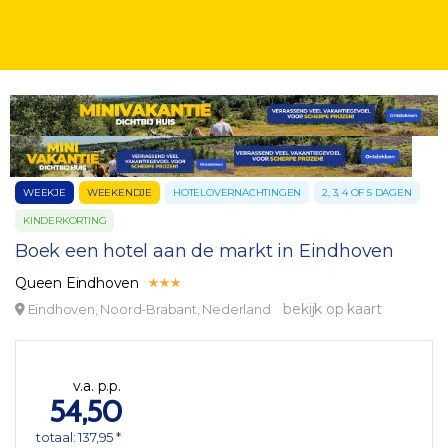
WEEKJE
WEEKENDJE
HOTELOVERNACHTINGEN
2, 3, 4 OF 5 DAGEN
KINDERKORTING
Boek een hotel aan de markt in Eindhoven
Queen Eindhoven
bekijk op kaart
Eindhoven, Noord-Brabant, Nederland
v.a. p.p.
54,50
totaal: 137,95 *