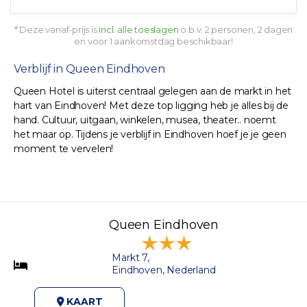
* Deze vanaf-prijs is
incl. alle toeslagen
o.b.v. 2 personen, 2 dagen
en voor 1 aankomstdag beschikbaar!
Verblijf in Queen Eindhoven
Queen Hotel is uiterst centraal gelegen aan de markt in het
hart van Eindhoven! Met deze top ligging heb je alles bij de
hand. Cultuur, uitgaan, winkelen, musea, theater.. noemt
het maar op. Tijdens je verblijf in Eindhoven hoef je je geen
moment te vervelen!
Queen Eindhoven
Markt 7,
Eindhoven, Nederland
KAART