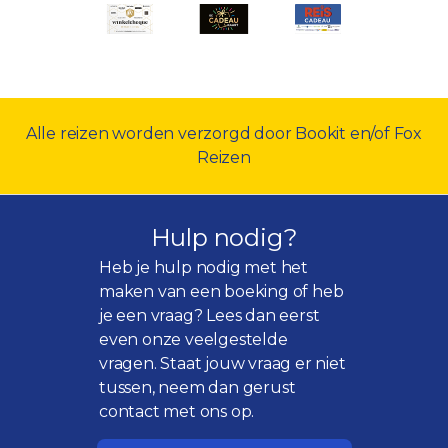
Alle reizen worden verzorgd door Bookit en/of Fox
Reizen
Hulp nodig?
Heb je hulp nodig met het
maken van een boeking of heb
je een vraag? Lees dan eerst
even onze
veelgestelde
vragen
. Staat jouw vraag er niet
tussen, neem dan gerust
contact met ons op.