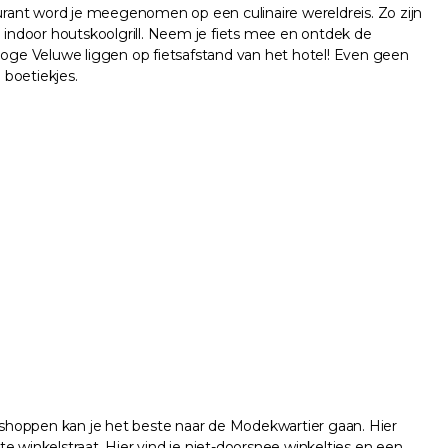
aurant word je meegenomen op een culinaire wereldreis. Zo zijn
indoor houtskoolgrill. Neem je fiets mee en ontdek de
oge Veluwe liggen op fietsafstand van het hotel! Even geen
 boetiekjes.
 shoppen kan je het beste naar de Modekwartier gaan. Hier
 winkelstraat. Hier vind je niet-doorsnee winkeltjes en een