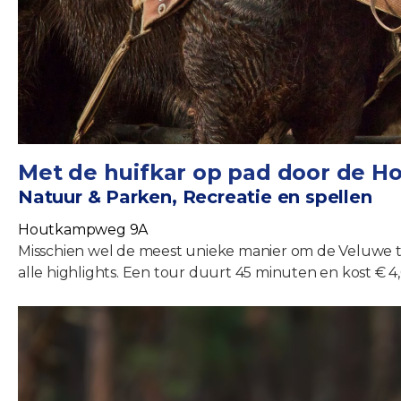
Met de huifkar op pad door de H
Natuur & Parken, Recreatie en spellen
Houtkampweg 9A
Misschien wel de meest unieke manier om de Veluwe t
alle highlights. Een tour duurt 45 minuten en kost € 4