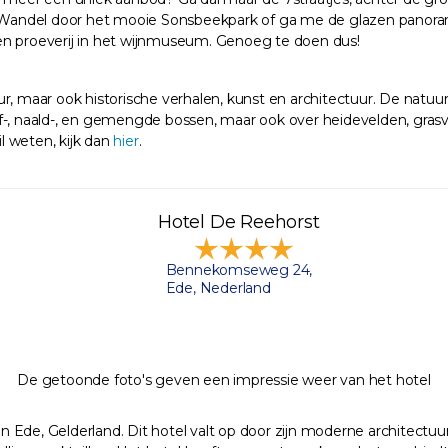
Wandel door het mooie Sonsbeekpark of ga me de glazen panorama
g en proeverij in het wijnmuseum. Genoeg te doen dus!
r, maar ook historische verhalen, kunst en architectuur. De natuur
-, naald-, en gemengde bossen, maar ook over heidevelden, grasvla
il weten, kijk dan
hier
.
Hotel De Reehorst
Bennekomseweg 24,
Ede, Nederland
De getoonde foto's geven een impressie weer van het hotel
van Ede, Gelderland. Dit hotel valt op door zijn moderne architectu