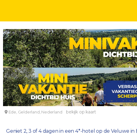
VELUWE
2, 3 OF 4 DAGEN
INCL. ONTBIJT
KINDERKORTING
Luxe 4*-hotel in Ede op de Veluwe incl. ontbijt
Hotel De Reehorst
bekijk op kaart
Ede, Gelderland, Nederland
Geniet 2, 3 of 4 dagen in een 4*-hotel op de Veluwe in E