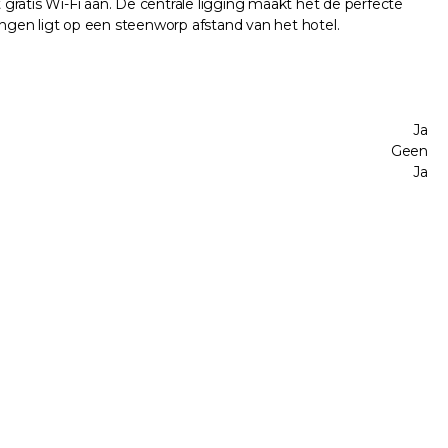
 gratis Wi-Fi aan. De centrale ligging maakt het de perfecte
ngen ligt op een steenworp afstand van het hotel.
Ja
Geen
Ja