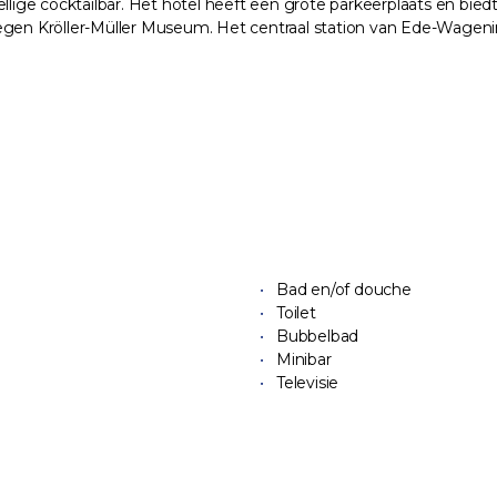
llige cocktailbar. Het hotel heeft een grote parkeerplaats en biedt
legen Kröller-Müller Museum. Het centraal station van Ede-Wageni
Bad en/of douche
Toilet
Bubbelbad
Minibar
Televisie