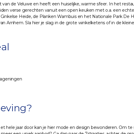
t van de Veluwe en heeft een huiselijke, warme sfeer. In het rest
eiden verse gerechten vanuit een open keuken met o.a. een echte 
e Ginkelse Heide, de Planken Wambuis en het Nationale Park De H
n Arnhem. Sla hier je slag in de grote winkelketens of in de kleine
al
-Wageningen
geving?
Het hele jaar door kan je hier mode en design bewonderen. Om te
 meer een uniek aanbod? Ga dan naar de 7straatjes, achter de grote