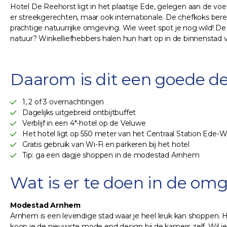
Hotel De Reehorst ligt in het plaatsje Ede, gelegen aan de voe
er streekgerechten, maar ook internationale. De chefkoks ber
prachtige natuurrijke omgeving. Wie weet spot je nog wild! D
natuur? Winkelliefhebbers halen hun hart op in de binnenstad va
Daarom is dit een goede de
1, 2 of 3 overnachtingen
Dagelijks uitgebreid ontbijtbuffet
Verblijf in een 4*-hotel op de Veluwe
Het hotel ligt op 550 meter van het Centraal Station Ede
Gratis gebruik van Wi-Fi en parkeren bij het hotel
Tip: ga een dagje shoppen in de modestad Arnhem
Wat is er te doen in de om
Modestad Arnhem
Arnhem is een levendige stad waar je heel leuk kan shoppen. 
koop je de nieuwste mode end design bij de kamers zelf. Wil je