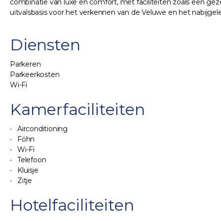
combinatie van luxe en comfort, met faciliteiten zoals een geze
uitvalsbasis voor het verkennen van de Veluwe en het nabijge
Diensten
Parkeren
Parkeerkosten
Wi-Fi
Kamerfaciliteiten
Airconditioning
Föhn
Wi-Fi
Telefoon
Kluisje
Zitje
Hotelfaciliteiten