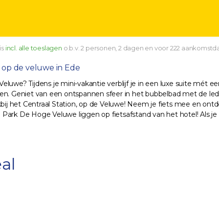
is
incl. alle toeslagen
o.b.v. 2 personen, 2 dagen en voor 222 aankomstd
d op de veluwe in Ede
luwe? Tijdens je mini-vakantie verblijf je in een luxe suite mét e
gen. Geniet van een ontspannen sfeer in het bubbelbad met de le
 vlakbij het Centraal Station, op de Veluwe! Neem je fiets mee en o
 Park De Hoge Veluwe liggen op fietsafstand van het hotel! Als 
al