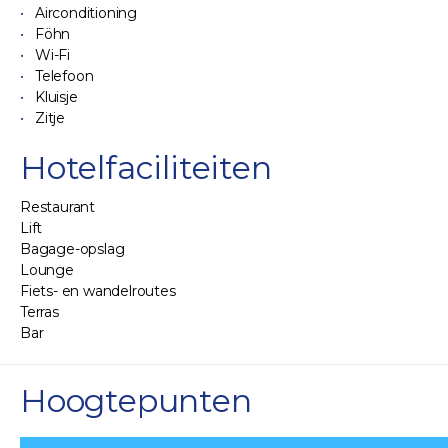
Airconditioning
Föhn
Wi-Fi
Telefoon
Kluisje
Zitje
Hotelfaciliteiten
Restaurant
Lift
Bagage-opslag
Lounge
Fiets- en wandelroutes
Terras
Bar
Hoogtepunten