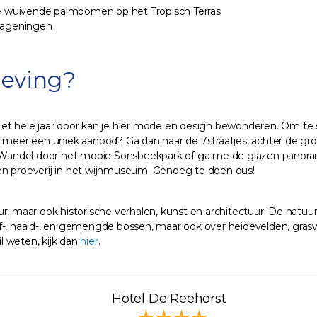
de wuivende palmbomen op het Tropisch Terras
-Wageningen
geving?
Het hele jaar door kan je hier mode en design bewonderen. Om te
 meer een uniek aanbod? Ga dan naar de 7straatjes, achter de grote
Wandel door het mooie Sonsbeekpark of ga me de glazen panorama
g en proeverij in het wijnmuseum. Genoeg te doen dus!
r, maar ook historische verhalen, kunst en architectuur. De natuur
-, naald-, en gemengde bossen, maar ook over heidevelden, grasvla
il weten, kijk dan
hier
.
Hotel De Reehorst