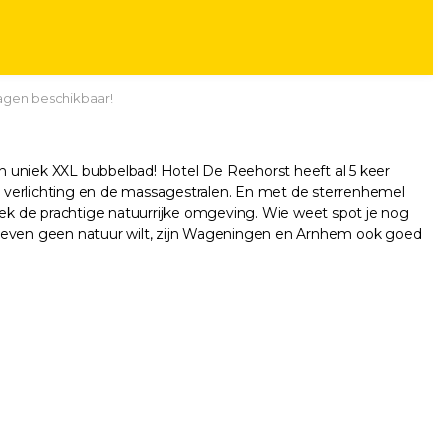
agen beschikbaar!
en uniek XXL bubbelbad! Hotel De Reehorst heeft al 5 keer
d verlichting en de massagestralen. En met de sterrenhemel
ntdek de prachtige natuurrijke omgeving. Wie weet spot je nog
je even geen natuur wilt, zijn Wageningen en Arnhem ook goed