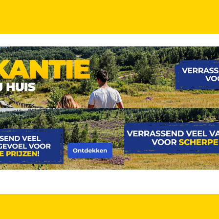
N
en 4*-hotel in Ede