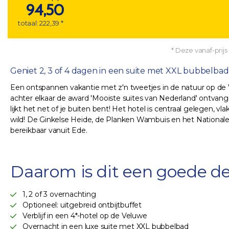
94,50
totaal: 222,39 *
* Deze vanaf-prijs 
Geniet 2, 3 of 4 dagen in een suite met XXL bubbelba
Een ontspannen vakantie met z'n tweetjes in de natuur op de Ve
achter elkaar de award 'Mooiste suites van Nederland' ontvan
lijkt het net of je buiten bent! Het hotel is centraal gelegen,
wild! De Ginkelse Heide, de Planken Wambuis en het Nationale
bereikbaar vanuit Ede.
Daarom is dit een goede de
1, 2 of 3 overnachting
Optioneel: uitgebreid ontbijtbuffet
Verblijf in een 4*-hotel op de Veluwe
Overnacht in een luxe suite met XXL bubbelbad