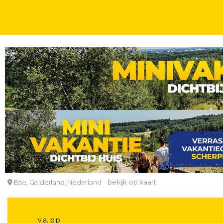
WEEKENDJE
UNIEK OVERNACHTEN
BUBBELBAD KAMERS
2, 3 OF 4 DAGE
Verblijf in een ultraluxe XXL bubbelbad Suite in e
Hotel De Reehorst
bekijk op kaart
Ede, Gelderland, Nederland
v.a. p.p.