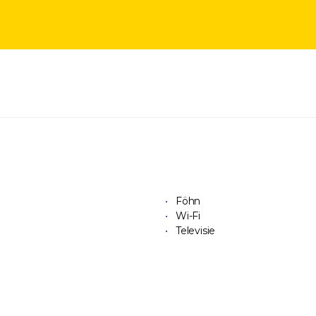
Föhn
Wi-Fi
Televisie