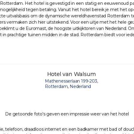
 in Rotterdam. Het hotel is gevestigd in een statig en eeuwenoud
eermogelijkheid tegen betaling. Vanuit het hotel bereik je met het
ecte uitvalsbasis om de dynamische wereldhavenstad Rotterdam te
ters vermaken zich hier uitstekend. Voor een uitje met het hele ge
beklimt u de Euromast, de hoogste uitkijktoren van Nederland. On
in prachtige tuinen midden in de stad. Rotterdam biedt voor ied
Hotel van Walsum
Mathenesserlaan 199-203,
Rotterdam, Nederland
De getoonde foto's geven een impressie weer van het hotel
ie, telefoon, draadloos internet en een badkamer met bad of dou