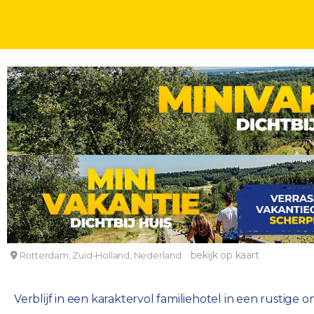
WEEKJE
WEEKENDJE
HOTELOVERNACHTINGEN
2, 3, 4 OF 5 DAGEN
KI
Ontdek het bruisende Rotterdam vanuit een rus
Hotel van Walsum
bekijk op kaart
Rotterdam, Zuid-Holland, Nederland
Verblijf in een karaktervol familiehotel in een rustig