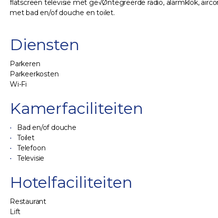
flatscreen televisie met ge√Øntegreerde radio, alarmklok, aircond
met bad en/of douche en toilet.
Diensten
Parkeren
Parkeerkosten
Wi-Fi
Kamerfaciliteiten
Bad en/of douche
Toilet
Telefoon
Televisie
Hotelfaciliteiten
Restaurant
Lift