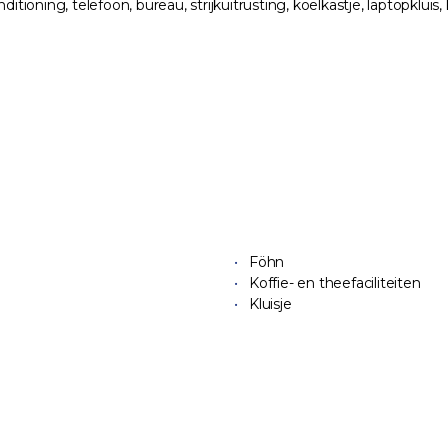
itioning, telefoon, bureau, strijkuitrusting, koelkastje, laptopkluis
Föhn
Koffie- en theefaciliteiten
Kluisje