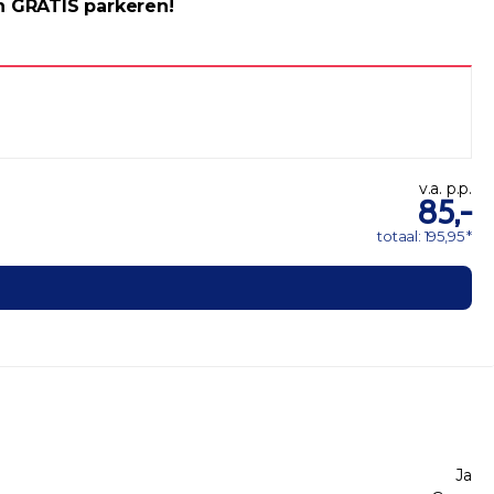
n GRATIS parkeren!
v.a. p.p.
85,-
totaal: 195,95 *
Ja