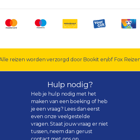
Alle reizen worden verzorgd door Bookit en/of Fox Reize
Hulp nodig?
Heb je hulp nodig met het
maken van een boeking of heb
je een vraag? Lees dan eerst
even onze
veelgestelde
vragen
. Staat jouw vraag er niet
tussen, neem dan gerust
contact met ons op.