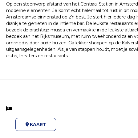
Op een steenworp afstand van het Centraal Station in Amsterdam
moderne elementen. Je komt echt helemaal tot rust in dit mo
Amsterdamse binnenstad op z’n best. Je start hier iedere dag hee
drankje te genieten in de intieme bar. De leukste restaurants 
bezoek de prachtige musea en vermaak je in de leukste attrac
bezoek aan het Rijksmuseum, met ruim tweehonderd zalen vol pr
omringd is door oude huizen. Ga lekker shoppen op de Kalverstr
uitgaansgelegenheden. Als je van stappen houdt, moet je sowieso
clubs, theaters en restaurants.
KAART