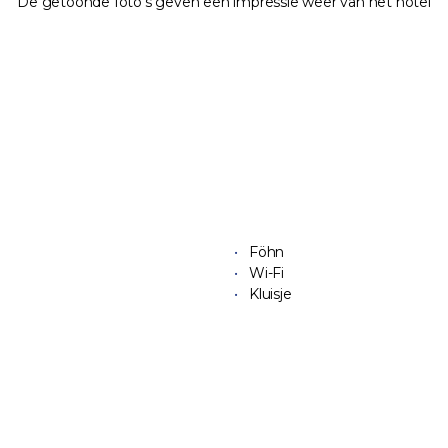
De getoonde foto's geven een impressie weer van het hotel
Föhn
Wi-Fi
Kluisje