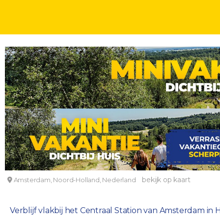
HOTELOVERNACHTINGEN
2, 3, 4 OF 5 DAGEN
KINDERKORTING
Overnachten vlakbij het Centraal Station van A
Hotel Sint Nicolaas
bekijk op kaart
Amsterdam, Noord-Holland, Nederland
Verblijf vlakbij het Centraal Station van Amsterdam in H