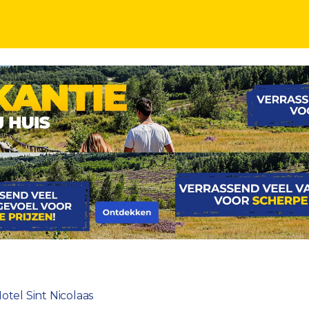
msterdam
otel Sint Nicolaas