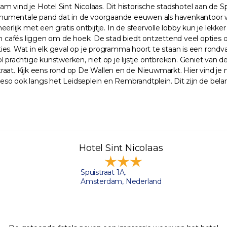
 vind je Hotel Sint Nicolaas. Dit historische stadshotel aan de S
numentale pand dat in de voorgaande eeuwen als havenkantoor wer
rlijk met een gratis ontbijtje. In de sfeervolle lobby kun je lekker
en cafés liggen om de hoek. De stad biedt ontzettend veel opties 
ties. Wat in elk geval op je programma hoort te staan is een ro
achtige kunstwerken, niet op je lijstje ontbreken. Geniet van de
aat. Kijk eens rond op De Wallen en de Nieuwmarkt. Hier vind je n
 ook langs het Leidseplein en Rembrandtplein. Dit zijn de belangri
Hotel Sint Nicolaas
Spuistraat 1A,
Amsterdam, Nederland