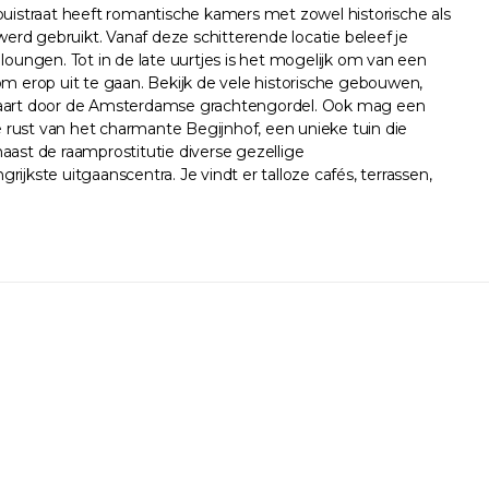
puistraat heeft romantische kamers met zowel historische als
d gebruikt. Vanaf deze schitterende locatie beleef je
 loungen. Tot in de late uurtjes is het mogelijk om van een
om erop uit te gaan. Bekijk de vele historische gebouwen,
ndvaart door de Amsterdamse grachtengordel. Ook mag een
 rust van het charmante Begijnhof, een unieke tuin die
aast de raamprostitutie diverse gezellige
jkste uitgaanscentra. Je vindt er talloze cafés, terrassen,