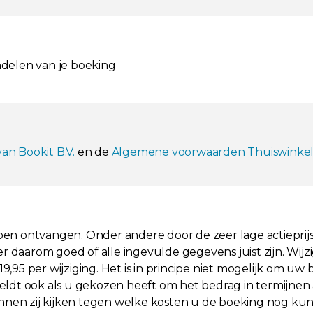
ndelen van je boeking
n Bookit B.V.
en de
Algemene voorwaarden Thuiswinke
bben ontvangen. Onder andere door de zeer lage actieprijs 
r daarom goed of alle ingevulde gegevens juist zijn. Wijz
95 per wijziging. Het is in principe niet mogelijk om uw
ldt ook als u gekozen heeft om het bedrag in termijnen 
nen zij kijken tegen welke kosten u de boeking nog kun