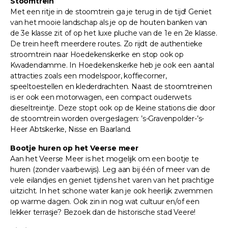
Stoomtrein
Met een ritje in de stoomtrein ga je terug in de tijd! Geniet
van het mooie landschap als je op de houten banken van
de 3e klasse zit of op het luxe pluche van de 1e en 2e klasse.
De trein heeft meerdere routes. Zo rijdt de authentieke
stroomtrein naar Hoedekenskerke en stop ook op
Kwadendamme. In Hoedekenskerke heb je ook een aantal
attracties zoals een modelspoor, koffiecorner,
speeltoestellen en klederdrachten. Naast de stoomtreinen
is er ook een motorwagen, een compact ouderwets
dieseltreintje. Deze stopt ook op de kleine stations die door
de stoomtrein worden overgeslagen: ’s-Gravenpolder-’s-
Heer Abtskerke, Nisse en Baarland.
Bootje huren op het Veerse meer
Aan het Veerse Meer is het mogelijk om een bootje te
huren (zonder vaarbewijs). Leg aan bij één of meer van de
vele eilandjes en geniet tijdens het varen van het prachtige
uitzicht. In het schone water kan je ook heerlijk zwemmen
op warme dagen. Ook zin in nog wat cultuur en/of een
lekker terrasje? Bezoek dan de historische stad Veere!