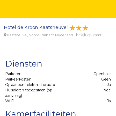
Hotel de Kroon Kaatsheuvel
bekijk op kaart
Kaatsheuvel, Noord-Brabant, Nederland
Diensten
Parkeren
Openbaar
Parkeerkosten
Geen
Oplaadpunt elektrische auto
Ja
Huisdieren toegestaan (op
Nee
aanvraag)
Wi-Fi
Ja
Kamerfaciliteiten