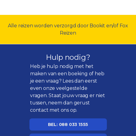
Alle reizen worden verzorgd door Bookit en/of Fox
Reizen
Hulp nodig?
Heb je hulp nodig met het
maken van een boeking of heb
je een vraag? Lees dan eerst
even onze
veelgestelde
vragen
. Staat jouw vraag er niet
tussen, neem dan gerust
contact met ons op.
BEL: 088 033 1555