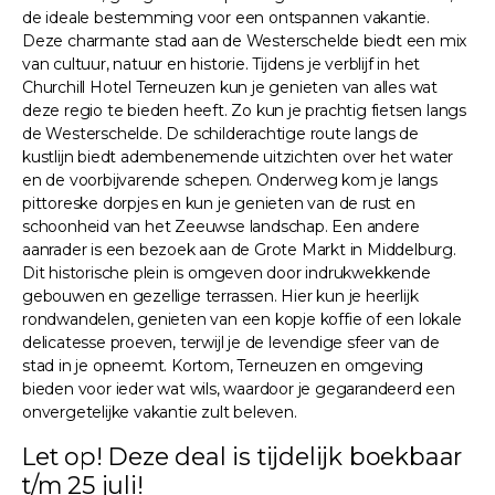
de ideale bestemming voor een ontspannen vakantie.
Deze charmante stad aan de Westerschelde biedt een mix
van cultuur, natuur en historie. Tijdens je verblijf in het
Churchill Hotel Terneuzen kun je genieten van alles wat
deze regio te bieden heeft. Zo kun je prachtig fietsen langs
de Westerschelde. De schilderachtige route langs de
kustlijn biedt adembenemende uitzichten over het water
en de voorbijvarende schepen. Onderweg kom je langs
pittoreske dorpjes en kun je genieten van de rust en
schoonheid van het Zeeuwse landschap. Een andere
aanrader is een bezoek aan de Grote Markt in Middelburg.
Dit historische plein is omgeven door indrukwekkende
gebouwen en gezellige terrassen. Hier kun je heerlijk
rondwandelen, genieten van een kopje koffie of een lokale
delicatesse proeven, terwijl je de levendige sfeer van de
stad in je opneemt. Kortom, Terneuzen en omgeving
bieden voor ieder wat wils, waardoor je gegarandeerd een
onvergetelijke vakantie zult beleven.
Let op! Deze deal is tijdelijk boekbaar
t/m 25 juli!