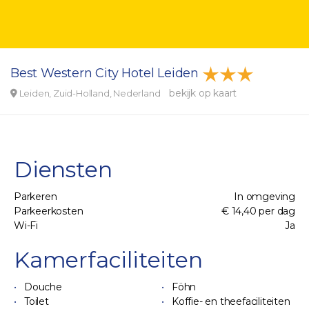
Best Western City Hotel Leiden
bekijk op kaart
Leiden, Zuid-Holland, Nederland
Diensten
Parkeren
In omgeving
Parkeerkosten
€ 14,40 per dag
Wi-Fi
Ja
Kamerfaciliteiten
Douche
Föhn
Toilet
Koffie- en theefaciliteiten