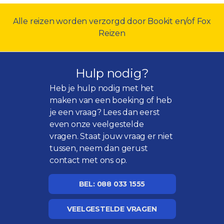
Alle reizen worden verzorgd door Bookit en/of Fox
Reizen
Hulp nodig?
Heb je hulp nodig met het
maken van een boeking of heb
je een vraag? Lees dan eerst
even onze
veelgestelde
vragen
. Staat jouw vraag er niet
tussen, neem dan gerust
contact met ons op.
BEL: 088 033 1555
VEELGESTELDE VRAGEN