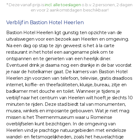
* Deze vanaf-prijs is
incl. alle toeslagen
o.b.v. 2 personen, 2 dagen
en voor 2 aankomstdagen beschikbaar!
Verblijf in Bastion Hotel Heerlen
Bastion Hotel Heerlen ligt gunstig ten opzichte van de
uitvalswegen voor een bezoek aan Heerlen en omgeving.
Na een dag op stap te zijn geweest is het à la carte
restaurant in het hotel een aangename plek om te
ontspannen en te genieten van een heerlijk diner.
Eventueel drink je daarna nog een drankje in de bar voordat
je naar de hotelkamer gaat. De kamers van Bastion Hotel
Heerlen zijn voorzien van telefoon, televisie, gratis draadloos
internet, koffie- en theefaciliteiten, kluisje, bureau, zitje en
badkamer met douche en toilet. Wanneer je tijdens je
verblijf naar het centrum van Heerlen wilt hoeft je slechts 10
minuten te rijden. Deze stad biedt tal van monumenten,
musea, winkels en imposante gebouwen. Wat je niet mag
missen is het Thermenmuseum waar u Romeinse
overblijfselen kunt bezichtigen. In de omgeving van
Heerlen vind je prachtige natuurgebieden met eindeloze
wandel- en fietsmogelijkheden, zoals het heuvelachtige