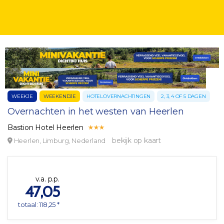
WEEKJE
WEEKENDJE
HOTELOVERNACHTINGEN
2, 3, 4 OF 5 DAGEN
Overnachten in het westen van Heerlen
Bastion Hotel Heerlen
bekijk op kaart
Heerlen, Limburg, Nederland
v.a. p.p.
47,05
totaal: 118,25 *