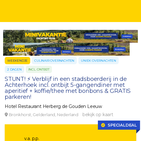
WEEKENDJE
CULINAIR OVERNACHTEN
UNIEK OVERNACHTEN
2 DAGEN
INCL. ONTBIJT
STUNT! ⚡ Verblijf in een stadsboerderij in de
Achterhoek incl. ontbijt 5-gangendiner met
aperitief + koffie/thee met bonbons & GRATIS
parkeren!
Hotel Restaurant Herberg de Gouden Leeuw
bekijk op kaart
Bronkhorst, Gelderland, Nederland
SPECIALDEAL
v.a. p.p.