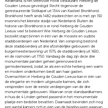
Nederland, is het sfeervolle Hotel Restaurant Herberg de
Gouden Leeuw gevestigd. Recht tegenover de
gerestaureerde Slotkapel uit 1344 van Kasteel Bronkhorst.
Bronkhorst heeft sinds 1482 stadsrechten en is met zijn 150
inwoners het kleinste stadje van Nederland. Buiten de
historie van Bronkhorst is er rond Herberg de Gouden
Leeuw veel te beleven! Wie Herberg de Gouden Leeuw
bezoekt stapt binnen in één van de mooiste en oudste
stadsboerderijen van Nederland. Van oorsprong bestond
deze stadsboerderij uit drie afzonderlijke gebouwen: de
burgemeesterswoning uit 1575, de stadsboerderij uit 1650,
en de rosmolen uit 1750. Vandaag de dag zijn deze drie
monumentale panden geheel gerenoveerd en
gemoderniseerd, zodat ze als een echte herberg een warm
en modern onderkomen biedt aan haar gasten.
Overnachten in Herberg de Gouden Leeuw kan in één van
de elegante en modern uitgeruste kamers, die zich
verspreiden over de eerste verdiepingen van de drie
monumentale gebouwen. Waarvan onze standaardkamers
in huis de 4 Linden geheel passend in het monumentale
plaatje een bedstee bevatten. Daarnaast bevinden zich nog
een aantal kamers zich in een van de bijgebouwen waarvan