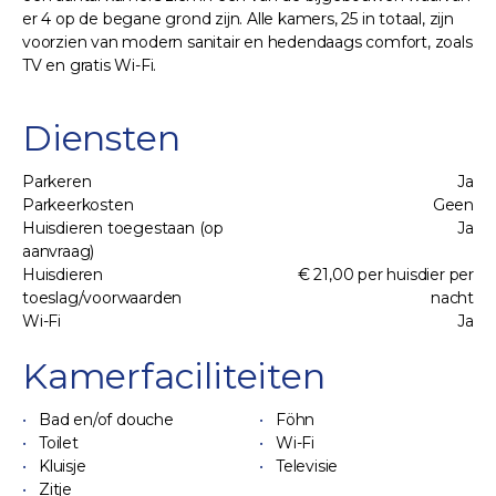
er 4 op de begane grond zijn. Alle kamers, 25 in totaal, zijn
voorzien van modern sanitair en hedendaags comfort, zoals
TV en gratis Wi-Fi.
Diensten
Parkeren
Ja
Parkeerkosten
Geen
Huisdieren toegestaan (op
Ja
aanvraag)
Huisdieren
€ 21,00 per huisdier per
toeslag/voorwaarden
nacht
Wi-Fi
Ja
Kamerfaciliteiten
Bad en/of douche
Föhn
Toilet
Wi-Fi
Kluisje
Televisie
Zitje