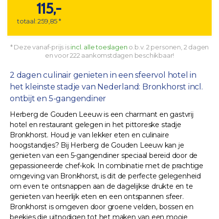
115,-
totaal: 259,85 *
* Deze vanaf-prijs is
incl. alle toeslagen
o.b.v. 2 personen, 2 dagen
en voor 222 aankomstdagen beschikbaar!
2 dagen culinair genieten in een sfeervol hotel in
het kleinste stadje van Nederland: Bronkhorst incl.
ontbijt en 5-gangendiner
Herberg de Gouden Leeuw is een charmant en gastvrij
hotel en restaurant gelegen in het pittoreske stadje
Bronkhorst. Houd je van lekker eten en culinaire
hoogstandjes? Bij Herberg de Gouden Leeuw kan je
genieten van een 5-gangendiner speciaal bereid door de
gepassioneerde chef-kok. In combinatie met de prachtige
omgeving van Bronkhorst, is dit de perfecte gelegenheid
om even te ontsnappen aan de dagelijkse drukte en te
genieten van heerlijk eten en een ontspannen sfeer.
Bronkhorst is omgeven door groene velden, bossen en
beekjes die uitnodigen tot het maken van een mooie