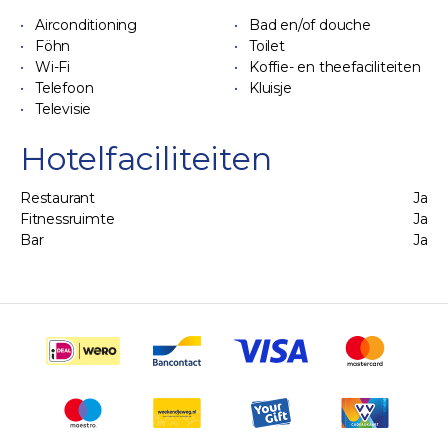
Airconditioning
Bad en/of douche
Föhn
Toilet
Wi-Fi
Koffie- en theefaciliteiten
Telefoon
Kluisje
Televisie
Hotelfaciliteiten
Restaurant
Ja
Fitnessruimte
Ja
Bar
Ja