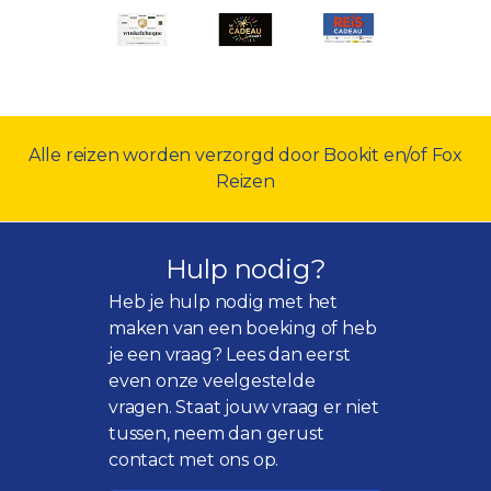
Alle reizen worden verzorgd door Bookit en/of Fox
Reizen
Hulp nodig?
Heb je hulp nodig met het
maken van een boeking of heb
je een vraag? Lees dan eerst
even onze
veelgestelde
vragen
. Staat jouw vraag er niet
tussen, neem dan gerust
contact met ons op.