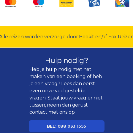
Alle reizen worden verzorgd door Bookit en/of Fox Reize
Hulp nodig?
Heb je hulp nodig met het
maken van een boeking of heb
je een vraag? Lees dan eerst
even onze
veelgestelde
vragen
. Staat jouw vraag er niet
tussen, neem dan gerust
contact met ons op.
BEL: 088 033 1555