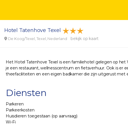
Hotel Tatenhove Texel
bekijk op kaart
De Koog/Texel, Texel, Nederland
Het Hotel Tatenhove Texel is een familiehotel gelegen op het W
je een restaurant, wellnesscentrum en fietsverhuur. Ook is er een
theefaciliteiten en een eigen badkamer die zijn uitgerust met e
Diensten
Parkeren
Parkeerkosten
Huisdieren toegestaan (op aanvraag)
Wi-Fi