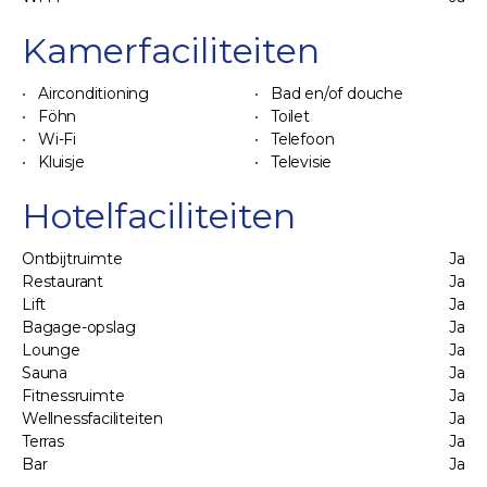
Kamerfaciliteiten
Airconditioning
Bad en/of douche
Föhn
Toilet
Wi-Fi
Telefoon
Kluisje
Televisie
Hotelfaciliteiten
Ontbijtruimte
Ja
Restaurant
Ja
Lift
Ja
Bagage-opslag
Ja
Lounge
Ja
Sauna
Ja
Fitnessruimte
Ja
Wellnessfaciliteiten
Ja
Terras
Ja
Bar
Ja