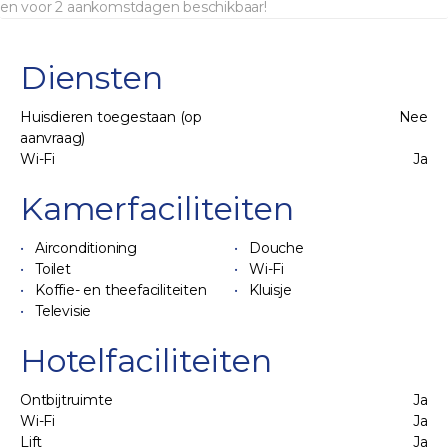
en voor 2 aankomstdagen beschikbaar!
Diensten
Huisdieren toegestaan (op
Nee
aanvraag)
Wi-Fi
Ja
Kamerfaciliteiten
Airconditioning
Douche
Toilet
Wi-Fi
Koffie- en theefaciliteiten
Kluisje
Televisie
Hotelfaciliteiten
Ontbijtruimte
Ja
Wi-Fi
Ja
Lift
Ja