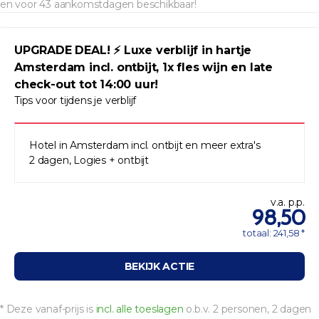
en voor 43 aankomstdagen beschikbaar!
UPGRADE DEAL! ⚡ Luxe verblijf in hartje
Amsterdam incl. ontbijt, 1x fles wijn en late
check-out tot 14:00 uur!
Tips voor tijdens je verblijf
Hotel in Amsterdam incl. ontbijt en meer extra's
2 dagen, Logies + ontbijt
v.a. p.p.
98,50
totaal: 241,58 *
BEKIJK ACTIE
* Deze vanaf-prijs is
incl. alle toeslagen
o.b.v. 2 personen, 2 dagen