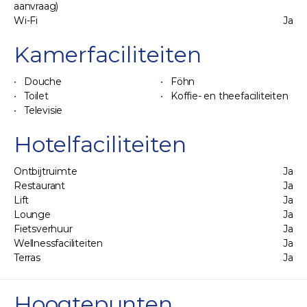
aanvraag)
Wi-Fi
Ja
Kamerfaciliteiten
Douche
Föhn
Toilet
Koffie- en theefaciliteiten
Televisie
Hotelfaciliteiten
Ontbijtruimte
Ja
Restaurant
Ja
Lift
Ja
Lounge
Ja
Fietsverhuur
Ja
Wellnessfaciliteiten
Ja
Terras
Ja
Hoogtepunten