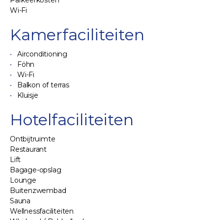
Parkeerkosten
Wi-Fi
Kamerfaciliteiten
Airconditioning
Föhn
Wi-Fi
Balkon of terras
Kluisje
Hotelfaciliteiten
Ontbijtruimte
Restaurant
Lift
Bagage-opslag
Lounge
Buitenzwembad
Sauna
Wellnessfaciliteiten