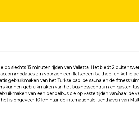
e op slechts 15 minuten rijden van Valletta. Het biedt 2 buitenzwem
le accommodaties zijn voorzien een flatscreen-tv, thee- en koffiefa
 gratis gebruikmaken van het Turkse bad, de sauna en de fitnessr
ers kunnen gebruikmaken van het businesscentrum en gasten tusse
 gebruikmaken van een pendelbus die op vaste tijden van/naar de veer
n het is ongeveer 10 km naar de internationale luchthaven van Malt