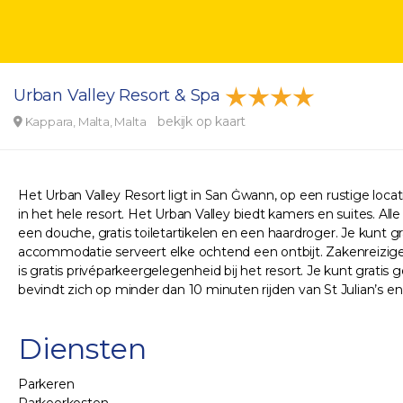
Urban Valley Resort & Spa
bekijk op kaart
Kappara, Malta, Malta
Het Urban Valley Resort ligt in San Ġwann, op een rustige locati
in het hele resort. Het Urban Valley biedt kamers en suites. Al
een douche, gratis toiletartikelen en een haardroger. Je kunt
accommodatie serveert elke ochtend een ontbijt. Zakenreizig
is gratis privéparkeergelegenheid bij het resort. Je kunt gratis
bevindt zich op minder dan 10 minuten rijden van St Julian’s e
Diensten
Parkeren