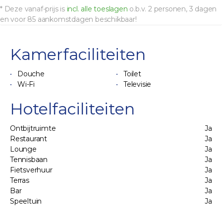
* Deze vanaf-prijs is
incl. alle toeslagen
o.b.v. 2 personen, 3 dagen
en voor 85 aankomstdagen beschikbaar!
Kamerfaciliteiten
Douche
Toilet
Wi-Fi
Televisie
Hotelfaciliteiten
Ontbijtruimte
Ja
Restaurant
Ja
Lounge
Ja
Tennisbaan
Ja
Fietsverhuur
Ja
Terras
Ja
Bar
Ja
Speeltuin
Ja