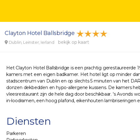
Clayton Hotel Ballsbridge
bekijk op kaart
Dublin, Leinster, Ierland
Het Clayton Hotel Ballsbridge is een prachtig gerestaureerde
kamers met een eigen badkamer. Het hotel ligt op minder dan
stadscentrum van Dublin en op slechts 5 minuten van het DAR
donzen dekbedden en hypo-allergene kussens. De kamers hebben
vleesrestaurant zijn de hele dag door beschikbaar. 's Avonds 
in-loodramen, een hoog plafond, eikenhouten lambriseringen en 
Diensten
Parkeren