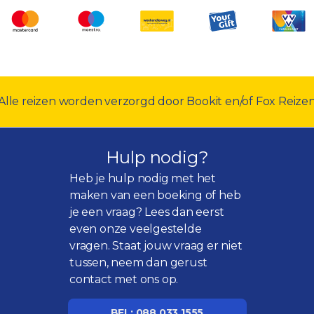
Alle reizen worden verzorgd door Bookit en/of Fox Reize
Hulp nodig?
Heb je hulp nodig met het
maken van een boeking of heb
je een vraag? Lees dan eerst
even onze
veelgestelde
vragen
. Staat jouw vraag er niet
tussen, neem dan gerust
contact met ons op.
BEL: 088 033 1555