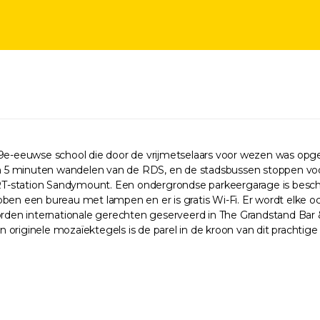
 19e-eeuwse school die door de vrijmetselaars voor wezen was opg
 5 minuten wandelen van de RDS, en de stadsbussen stoppen voor 
T-station Sandymount. Een ondergrondse parkeergarage is beschi
 een bureau met lampen en er is gratis Wi-Fi. Er wordt elke ocht
worden internationale gerechten geserveerd in The Grandstand Bar
originele mozaïektegels is de parel in de kroon van dit prachtige 