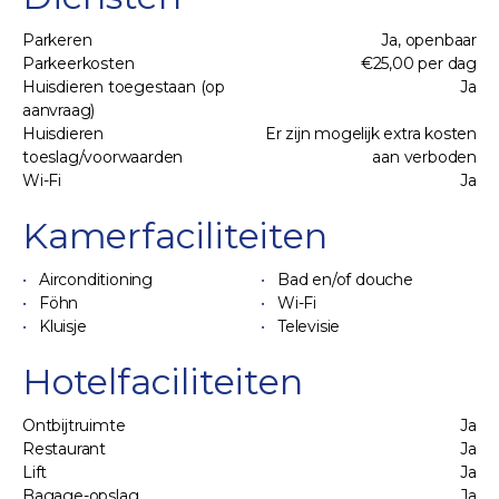
Parkeren
Ja, openbaar
Parkeerkosten
€25,00 per dag
Huisdieren toegestaan (op
Ja
aanvraag)
Huisdieren
Er zijn mogelijk extra kosten
toeslag/voorwaarden
aan verboden
Wi-Fi
Ja
Kamerfaciliteiten
Airconditioning
Bad en/of douche
Föhn
Wi-Fi
Kluisje
Televisie
Hotelfaciliteiten
Ontbijtruimte
Ja
Restaurant
Ja
Lift
Ja
Bagage-opslag
Ja