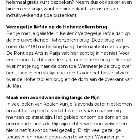
helemaal gratis kunt bezoeken? Neem dus ook zeker even
binnen een kijkje, want de binnenkant is minstens zo
indrukwekkend als de buitenkant.
Verzegel je liefde op de Hohenzollern brug
Ben je met je geliefde in Keulen? Verzegel je liefde dan op
de indrukwekkende Hohenzollern brug. Deze brug van
meer dan 400 meter lang hangt helemaal vol met slotjes.
De Pont des Arts in Parijs valt hier echt bij in het niet. Voor
een mooi uitzicht over de stad, loop je deze brug helemaal
over met je rug naar de dom toe. Wanneer je de brug over
bent, loop je een stukje naar rechts voor het beste uitzicht
over de Hohenzollern brug en de dom aan de overkant van
de Rijn.
Maak een avondwandeling langs de Rijn
In veel delen van Keulen kun je ’s avonds beter niet komen
omdat het vrij slecht verlicht is en er vaak maar weinig
mensen op straat zijn. Het gebied rondom de dom en de
promenade langs de Rijn zijn echter wel mooi verlicht en
hier is het ’s avonds heel gezellig. Er zijn veel gezellige
terrassen en mooie gebouwen te vinden. Wanneer je in