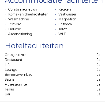
Accommodatie faciliteiten
Combimagnetron
Keuken
Koffie- en theefaciliteiten
Vaatwasser
Wasmachine
Magnetron
Televisie
Eethoek
Douche
Toilet
Airconditioning
Wi-Fi
Hotelfaciliteiten
Ontbijtruimte
Ja
Restaurant
Ja
Lift
Ja
Lounge
Ja
Binnenzwembad
Ja
Sauna
Ja
Fitnessruimte
Ja
Terras
Ja
Bar
Ja